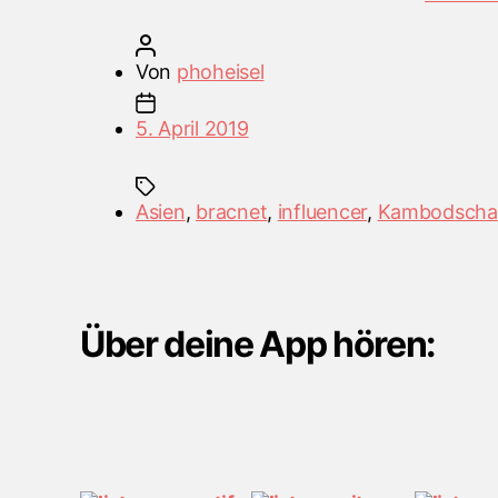
Beitragsautor
Von
phoheisel
Veröffentlichungsdatum
5. April 2019
Schlagwörter
Asien
,
bracnet
,
influencer
,
Kambodscha
Über deine App hören: