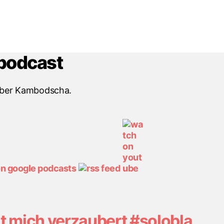
podcast
über Kambodscha.
mich verzaubert #solobla