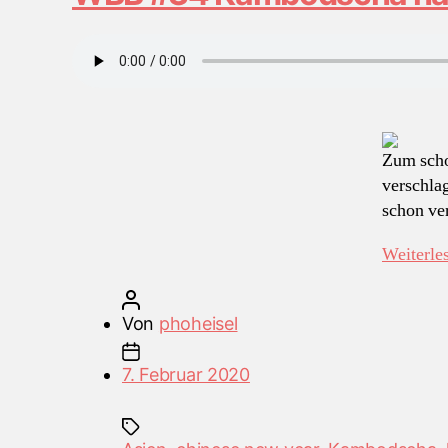
Zum scho
verschla
schon ver
Weiterle
Beitragsautor
Von
phoheisel
Veröffentlichungsdatum
7. Februar 2020
Schlagwörter