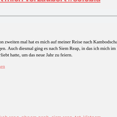
n zweiten mal hat es mich auf meiner Reise nach Kambodsch
gen. Auch diesmal ging es nach Siem Reap, in das ich mich im
liebt hatte, um das neue Jahr zu feiern.
„WBB
sen
#34
Kambodscha
hat
mich
verzaubert
#solobla“