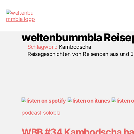
weltenbummbla Reise
Schlagwort:
Kambodscha
Reisegeschichten von Reisenden aus und 
Kategorien
podcast
solobla
WBB #34 Kambodscha hat 