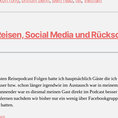
koh rong
,
phnom penh
,
siem reap
,
tet
,
Vietnam
isen, Social Media und Rücksc
sten Reisepodcast Folgen hatte ich hauptsächlich Gäste die ich
sser bzw. schon länger irgendwie im Austausch war in meinem
nnender war es diesmal meinen Gast direkt im Podcast besser
lernen nachdem wir bisher nur ein wenig über Facebookgrup
 hatten.
„WBB
sen