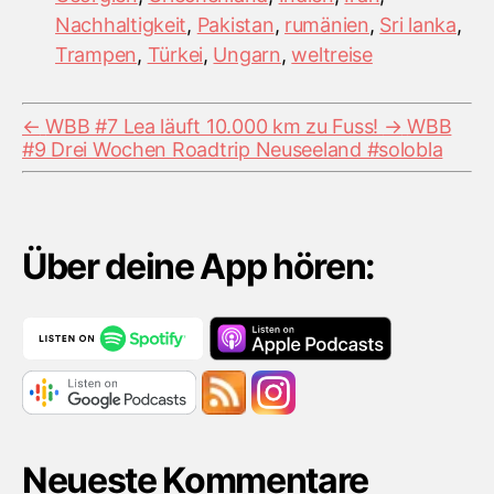
Nachhaltigkeit
,
Pakistan
,
rumänien
,
Sri lanka
,
Trampen
,
Türkei
,
Ungarn
,
weltreise
←
WBB #7 Lea läuft 10.000 km zu Fuss!
→
WBB
#9 Drei Wochen Roadtrip Neuseeland #solobla
Über deine App hören:
Neueste Kommentare