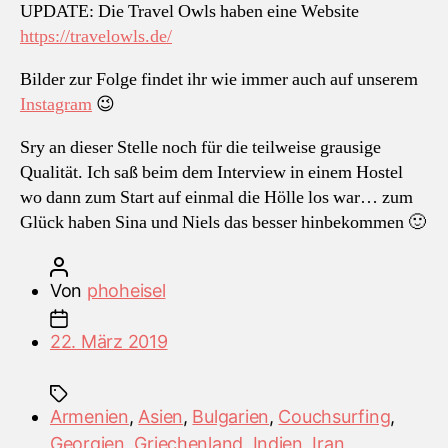
UPDATE: Die Travel Owls haben eine Website
https://travelowls.de/
Bilder zur Folge findet ihr wie immer auch auf unserem
Instagram
😉
Sry an dieser Stelle noch für die teilweise grausige
Qualität. Ich saß beim dem Interview in einem Hostel
wo dann zum Start auf einmal die Hölle los war… zum
Glück haben Sina und Niels das besser hinbekommen 🙂
Beitragsautor
Von
phoheisel
Veröffentlichungsdatum
22. März 2019
Schlagwörter
Armenien
,
Asien
,
Bulgarien
,
Couchsurfing
,
Georgien
,
Griechenland
,
Indien
,
Iran
,