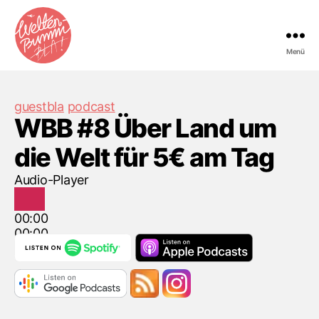
Menü
Kategorien
guestbla
podcast
WBB #8 Über Land um
die Welt für 5€ am Tag
Audio-Player
00:00
00:00
00:00