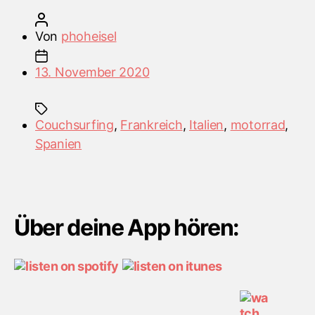
#48
Beitragsautor
Auf
Von
phoheisel
dem
Veröffentlichungsdatum
Motorrad
13. November 2020
Richtung
Süden
Schlagwörter
#solobla“
Couchsurfing
,
Frankreich
,
Italien
,
motorrad
,
Spanien
Über deine App hören: